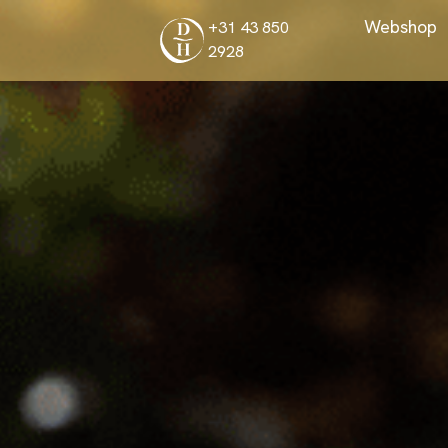
+31 43 850
2928