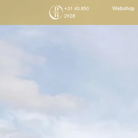
+31 43 850
2928