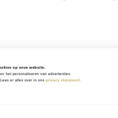
ookies op onze website.
or het personaliseren van advertenties.
Lees er alles over in ons
privacy statement
.
tand gekomen door
Studio Ellen Oosterhof
(